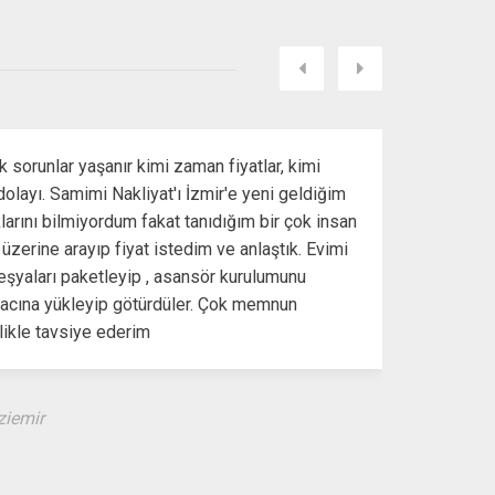
Sonraki
Önceki
ok sorunlar yaşanır kimi zaman fiyatlar, kimi
olayı. Samimi Nakliyat'ı İzmir'e yeni geldiğim
uklarını bilmiyordum fakat tanıdığım bir çok insan
üzerine arayıp fiyat istedim ve anlaştık. Evimi
eşyaları paketleyip , asansör kurulumunu
aracına yükleyip götürdüler. Çok memnun
likle tavsiye ederim
aziemir