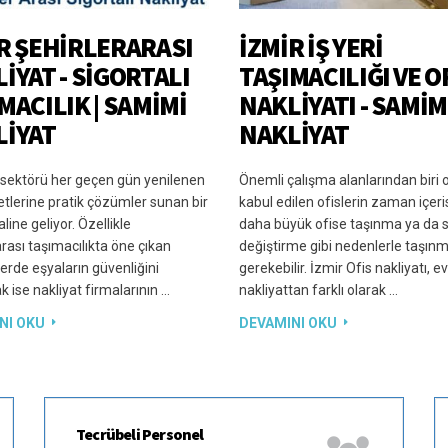
R ŞEHIRLERARASI
İZMIR İŞ YERI
IYAT - SIGORTALI
TAŞIMACILIĞI VE O
MACILIK | SAMIMI
NAKLIYATI - SAMIM
LIYAT
NAKLIYAT
 sektörü her geçen gün yenilenen
Önemli çalışma alanlarından biri 
tlerine pratik çözümler sunan bir
kabul edilen ofislerin zaman içer
line geliyor. Özellikle
daha büyük ofise taşınma ya da
arası taşımacılıkta öne çıkan
değiştirme gibi nedenlerle taşınm
erde eşyaların güvenliğini
gerekebilir. İzmir Ofis nakliyatı, 
 ise nakliyat firmalarının …
nakliyattan farklı olarak …
NI OKU
DEVAMINI OKU
Tecrübeli Personel