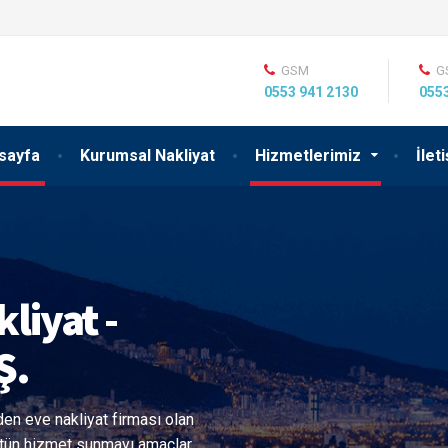
GSM
G
0553 941 2130
0553
sayfa
Kurumsal Nakliyat
Hizmetlerimiz
İlet
le Eşya
yoruz
mi Nakliyat, Şehir içi veya
ıma gerçekleştirerek eşyanızda