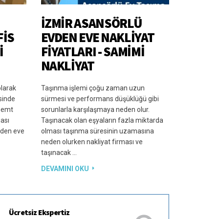
İZMIR ASANSÖRLÜ
FIS
EVDEN EVE NAKLIYAT
I
FIYATLARI - SAMIMI
NAKLIYAT
olarak
Taşınma işlemi çoğu zaman uzun
isinde
sürmesi ve performans düşüklüğü gibi
 semt
sorunlarla karşılaşmaya neden olur.
ası
Taşınacak olan eşyaların fazla miktarda
evden eve
olması taşınma süresinin uzamasına
neden olurken nakliyat firması ve
taşınacak …
DEVAMINI OKU
Ücretsiz Ekspertiz