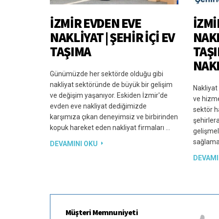
İZMIR EVDEN EVE
İZMI
NAKLIYAT | ŞEHIR İÇI EV
NAKL
TAŞIMA
TAŞI
NAK
Günümüzde her sektörde olduğu gibi
nakliyat sektöründe de büyük bir gelişim
Nakliyat
ve değişim yaşanıyor. Eskiden İzmir'de
ve hizme
evden eve nakliyat dediğimizde
sektör ha
karşımıza çıkan deneyimsiz ve birbirinden
şehirler
kopuk hareket eden nakliyat firmaları …
gelişmel
sağlamak
DEVAMINI OKU
DEVAMI
Müşteri Memnuniyeti