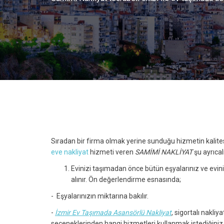
oluşacak hasarların önlemini almaktadır.
Sıradan bir firma olmak yerine sunduğu hizmetin kalit
eve nakliyat
hizmeti veren
SAMİMİ NAKLİYAT
şu ayrıcal
Evinizi taşımadan önce bütün eşyalarınız ve evin
alınır. Ön değerlendirme esnasında;
- Eşyalarınızın miktarına bakılır.
-
İzmir Ev Taşımada Asansörlü Nakliyat
, sigortalı nakliy
seçeneklerinden hangi hizmetleri kullanmak istediğiniz ö