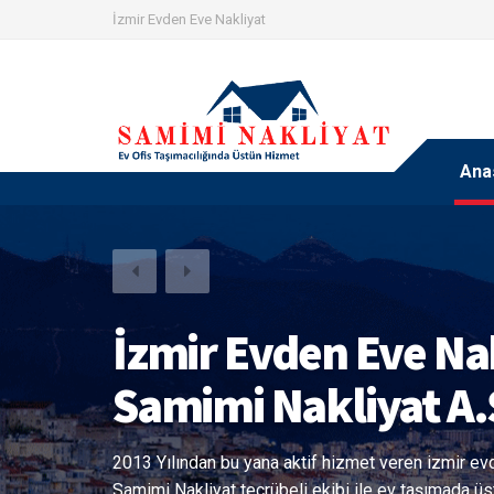
İzmir Evden Eve Nakliyat
Ana
Sigortalı Nakliyat İ
Güvenliğini Arttırı
Eşyanızın değerini bilerek hareket eden İzmir Sami
şehirler arası nakliye hizmetlerinde sigortalı taş