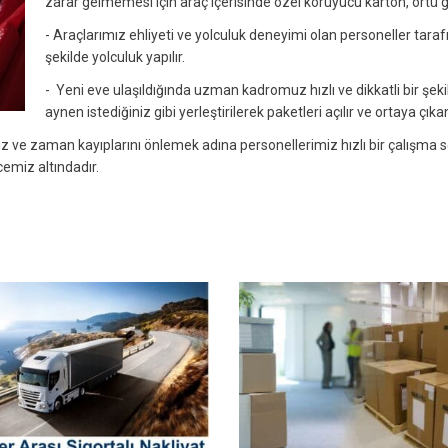
zarar gelmemesi için araç içerisinde özel koruyucu karton, örtü g
- Araçlarımız ehliyeti ve yolculuk deneyimi olan personeller tarafı
şekilde yolculuk yapılır.
- Yeni eve ulaşıldığında uzman kadromuz hızlı ve dikkatli bir şeki
aynen istediğiniz gibi yerleştirilerek paketleri açılır ve ortaya çık
ve zaman kayıplarını önlemek adına personellerimiz hızlı bir çalışma se
emiz altındadır.