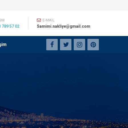
SM
E-MAİL
 789 57 02
Samimi.nakliye@gmail.com
işim