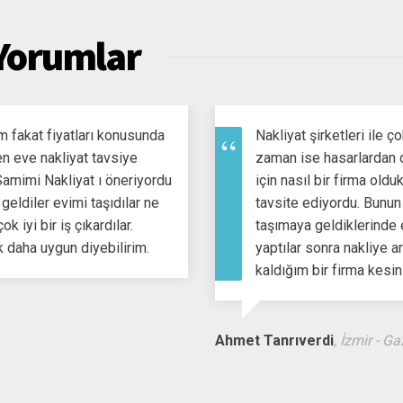
 Yorumlar
m fakat fiyatları konusunda
Nakliyat şirketleri ile ç
 eve nakliyat tavsiye
zaman ise hasarlardan d
Samimi Nakliyat ı öneriyordu
için nasıl bir firma old
eldiler evimi taşıdılar ne
tavsite ediyordu. Bunun 
k iyi bir iş çıkardılar.
taşımaya geldiklerinde 
k daha uygun diyebilirim.
yaptılar sonra nakliye 
kaldığım bir firma kesin
Ahmet Tanrıverdi
, İzmir - G