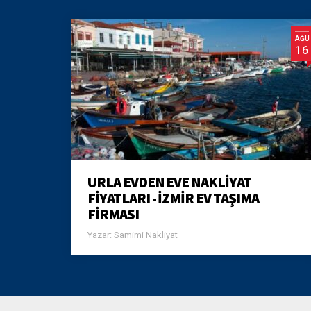
AĞU
16
URLA EVDEN EVE NAKLIYAT
FIYATLARI - İZMIR EV TAŞIMA
FIRMASI
Yazar: Samimi Nakliyat