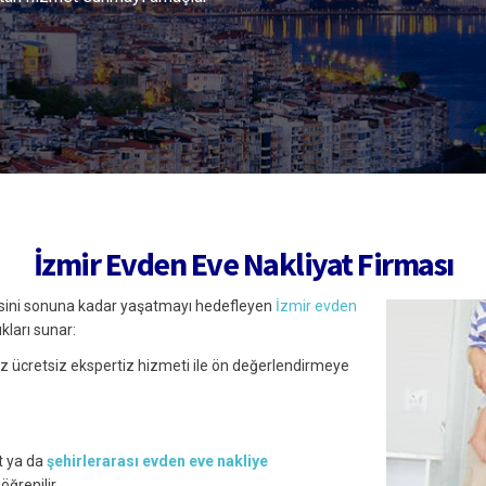
İzmir Evden Eve Nakliyat Firması
esini sonuna kadar
yaşatmayı hedefleyen
İzmir evden
ıkları sunar:
iz ücretsiz ekspertiz hizmeti ile ön değerlendirmeye
at ya da
şehirlerarası evden eve nakliye
ğrenilir.