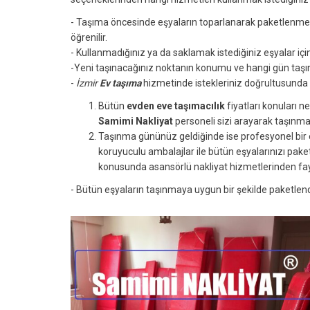
- Taşıma öncesinde eşyaların toparlanarak paketlenmes
öğrenilir.
- Kullanmadığınız ya da saklamak istediğiniz eşyalar iç
-Yeni taşınacağınız noktanın konumu ve hangi gün taşınmak
-
İzmir
Ev taşıma
hizmetinde istekleriniz doğrultusunda
Bütün
evden eve taşımacılık
fiyatları konuları n
Samimi Nakliyat
personeli sizi arayarak taşınma 
Taşınma gününüz geldiğinde ise profesyonel bir 
koruyuculu ambalajlar ile bütün eşyalarınızı pake
konusunda asansörlü nakliyat hizmetlerinden fayd
- Bütün eşyaların taşınmaya uygun bir şekilde paketlen