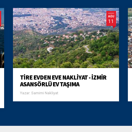
AĞU
11
TIRE EVDEN EVE NAKLIYAT - İZMIR
ASANSÖRLÜ EV TAŞIMA
Yazar: Samimi Nakliyat