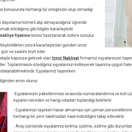
i konusunda herhangi bir isteğinizin olup olmadığı
in depolama hizmeti alıp almayacağınız öğrenilir.
 istediğiniz gibi bilgiler kararlaştırılır.
nakliye fiyatının
listesi hazırlanarak sizlere sunulur.
etleştirildikten sonra kararlaştırılan günden önce
gün ve saatini teyit eder.
ekiple kapınıza gelecek olan
İzmir Nakliyat
firmamız eşyalarınızın taşı
tler. Toplanmasını istediğiniz eşyalarınızı kolileyerek taşınma uygun ha
alanabilmektedir. Eşyalarınız taşınırken:
diğinden emin olunur.
-Eşyalarınızın paketlenmesi sırasında numaralandırma ve koli üzeri
eşyanın nereden ve hangi odadan toplandığı belirlenir.
- Eşyalarınızı taşırken hasar almaması için uzman personellerimiz
herhangi bir yere takılmadan nasıl indirildiğini takip edecektir.
- Araç içerisinde eşyalarınız kırılma, çizilme, ezilme gibi durumlara 