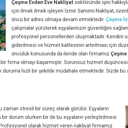
Çeşme Evden Eve Nakliyat
sektöründe işini hakkıyla
için ilmek ilmek işleyen İzmir Samimi Nakliyat, özen
öncü bir adres olmaya devam etmektedir.
Çeşme İzm
çalışmalar yürüterek eşyalarınızın güvenliğini sağl
profesyonel personellerden oluşmaktadır. Kendini sür
giderilmesi ve hizmet kalitesinin artırılması için dü
öncülük konusunda da ileride olan firmamız
Çeşme 
n bir firma olmayı başarmıştır. Sorunsuz hizmet düşüncesi
k duruma hızlı bir şekilde müdahale etmektedir. Sizde bu
 zaman stresli
bir süreç olarak görülür. Eşyaların
r durum olurken bir de bu eşyaların yerleştirilmesi
r. Profesyonel olarak hizmet veren nakliyat firmamız