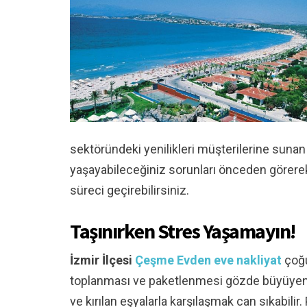
sektöründeki yenilikleri müşterilerine suna
yaşayabileceğiniz sorunları önceden görere
süreci geçirebilirsiniz.
Taşınırken Stres Yaşamayın!
İzmir İlçesi
Çeşme Evden eve nakliyat
çoğu
toplanması ve paketlenmesi gözde büyüyen bi
ve kırılan eşyalarla karşılaşmak can sıkabili