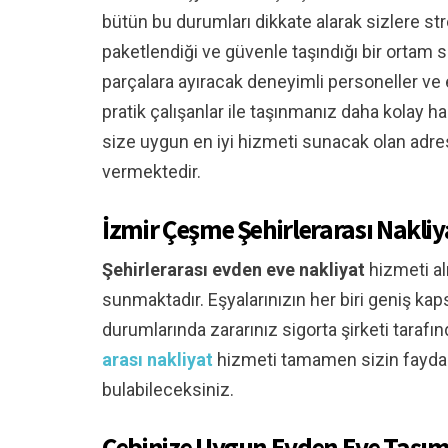
bütün bu durumları dikkate alarak sizlere st
paketlendiği ve güvenle taşındığı bir ortam
parçalara ayıracak deneyimli personeller ve 
pratik çalışanlar ile taşınmanız daha kolay hale
size uygun en iyi hizmeti sunacak olan adr
vermektedir.
İzmir Çeşme Şehirlerarası Nakliy
Şehirlerarası evden eve nakliyat
hizmeti al
sunmaktadır. Eşyalarınızın her biri geniş kap
durumlarında zararınız sigorta şirketi tara
arası nakliyat
hizmeti tamamen sizin faydan
bulabileceksiniz.
Cebinize Uygun Evden Eve Taşım