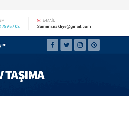
SM
E-MAİL
 789 57 02
Samimi.nakliye@gmail.com
işim
V TAŞIMA