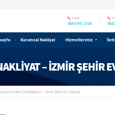
GSM
G
0553 941 2130
0553
sayfa
Kurumsal Nakliyat
Hizmetlerimiz
İlet
AKLIYAT – İZMIR ŞEHIR E
Çeşme Evden Eve Nakliyat – İzmir Şehir Ev Taşıma