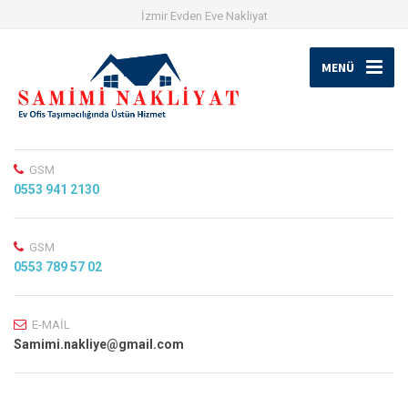
İzmir Evden Eve Nakliyat
MENÜ
GSM
0553 941 2130
GSM
0553 789 57 02
E-MAİL
Samimi.nakliye@gmail.com