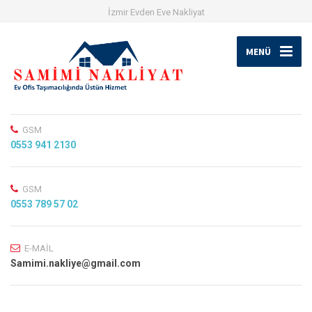
İzmir Evden Eve Nakliyat
MENÜ
GSM
0553 941 2130
GSM
0553 789 57 02
E-MAİL
Samimi.nakliye@gmail.com