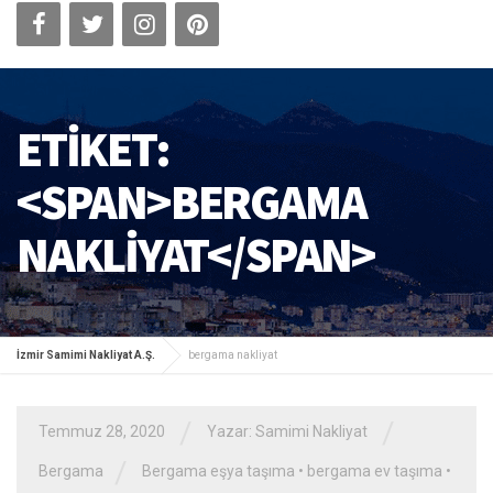
ETIKET:
<SPAN>BERGAMA
NAKLIYAT</SPAN>
İzmir Samimi Nakliyat A.Ş.
bergama nakliyat
/
/
Temmuz 28, 2020
Yazar: Samimi Nakliyat
/
Bergama
Bergama eşya taşıma
•
bergama ev taşıma
•