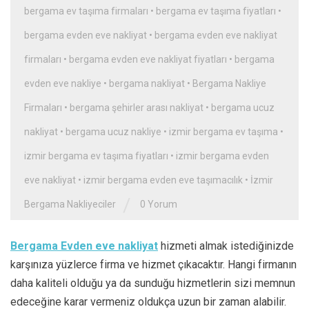
bergama ev taşıma firmaları
•
bergama ev taşıma fiyatları
•
bergama evden eve nakliyat
•
bergama evden eve nakliyat
firmaları
•
bergama evden eve nakliyat fiyatları
•
bergama
evden eve nakliye
•
bergama nakliyat
•
Bergama Nakliye
Firmaları
•
bergama şehirler arası nakliyat
•
bergama ucuz
nakliyat
•
bergama ucuz nakliye
•
izmir bergama ev taşıma
•
izmir bergama ev taşıma fiyatları
•
izmir bergama evden
eve nakliyat
•
izmir bergama evden eve taşımacılık
•
İzmir
/
Bergama Nakliyeciler
0 Yorum
Bergama Evden eve nakliyat
hizmeti almak istediğinizde
karşınıza yüzlerce firma ve hizmet çıkacaktır. Hangi firmanın
daha kaliteli olduğu ya da sunduğu hizmetlerin sizi memnun
edeceğine karar vermeniz oldukça uzun bir zaman alabilir.