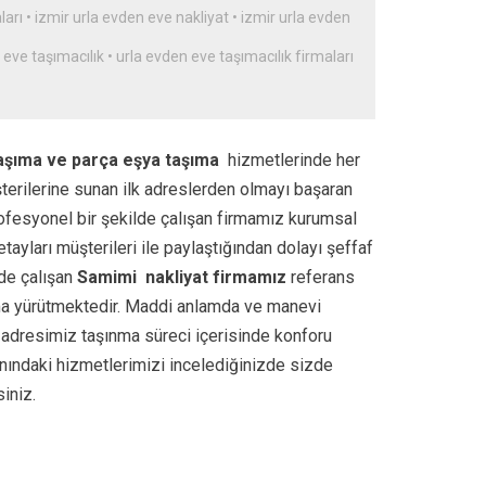
ları
•
izmir urla evden eve nakliyat
•
izmir urla evden
 eve taşımacılık
•
urla evden eve taşımacılık firmaları
v taşıma ve parça eşya taşıma
hizmetlerinde her
şterilerine sunan ilk adreslerden olmayı başaran
profesyonel bir şekilde çalışan firmamız kurumsal
ayları müşterileri ile paylaştığından dolayı şeffaf
lde çalışan
Samimi
nakliyat firmamız
referans
şma yürütmektedir. Maddi anlamda ve manevi
 adresimiz taşınma süreci içerisinde konforu
nındaki hizmetlerimizi incelediğinizde sizde
iniz.