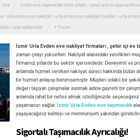
/
Urla
evden eve taşımacılık izmir urla￼
•
izmir urla ev taşıma firma
ma
•
urla evden eve nakliyat
•
urla evden eve nakliyat fiyatları
•
urla evden
/
atları
•
urla nakliyeciler
1 Yorum
İzmir Urla Evden eve nakliyat firmaları , şehir içi e
zaman çıtayı yükselten. Nakliyat alanındaki yenilikleri mü
firmamız yıllardır bu sektör içerisindedir. Deneyimli ve 
anlamda hizmet verirken nakliyat süreci hakkında bütün det
bir hizmet anlayışı benimsemiştir. Müşteri odaklı bir şeki
değeri taşıyan çalışmalar sunmak adına gayretli bir çalı
anlamda rahat bir nefes almak istediğinizde seçeceğiniz
yaşamanızı sağlar.
İzmir
Urla Evden eve taşımacılık
ala
yaşayacağınız kaliteyi ve memnuniyeti yakından görebilirs
Sigortalı Taşımacılık Ayrıcalığı!