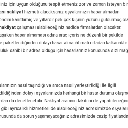
iniz
için uygun olduğunu tespit etmeniz zor ve zaman isteyen bir
ası nakliyat
hizmeti alacaksanız eşyalarınızın hasar almadan
endini kanıtlamış ve yıllardır pek çok kişinin yüzünü güldürmüş ol
nakliyat
çalışması alabileceğiniz nadide firmalardan olacaktır.
aşırken hasar almaması adına araç içerisine düzenli bir şekilde
e paketlendiğinden dolayı hasar alma ihtimali ortadan kalkacaktır.
uluk sahibi bir adres olduğu için hasarlarınız konusunda sizi ma
rınızın nasıl taşındığı ve araca nasıl yerleştirildiği ile ilgili
edildiğinden dolayı eşyalarınızda herhangi bir hasar durumu oluşm
dan da denetlenebilir. Nakliyat aracının takibini de yapabileceğin
gibi ayrıcalıklı hizmetleri de alabileceğiniz adresimizde eşyaların
usunda da sorun yaşamayacağınız adresimizde cazip fiyatlandır