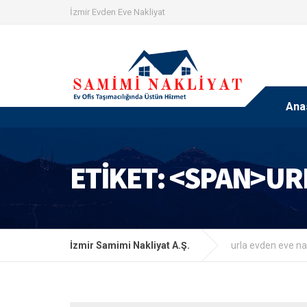
İzmir Evden Eve Nakliyat
Ana
ETIKET: <SPAN>UR
İzmir Samimi Nakliyat A.Ş.
urla evden eve na