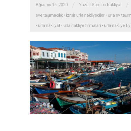
/
/
Ağustos 16, 2020
Yazar: Samimi Nakliyat
eve taşımacılık
•
izmir urla nakliyeciler
•
urla ev taşı
•
urla nakliyat
•
urla nakliye firmaları
•
urla nakliye fiy