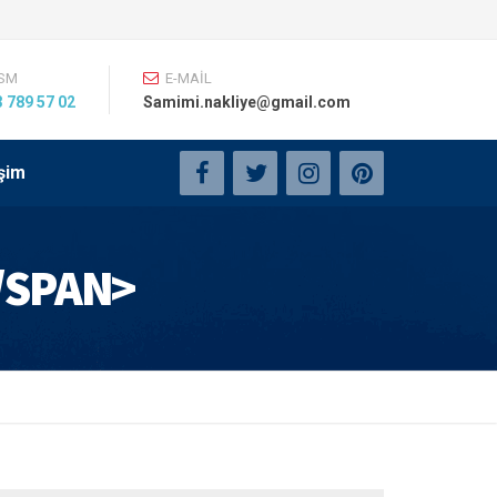
SM
E-MAİL
 789 57 02
Samimi.nakliye@gmail.com
işim
/SPAN>