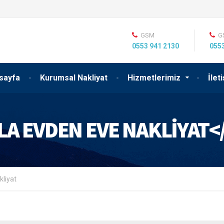
GSM
G
0553 941 2130
0553
sayfa
Kurumsal Nakliyat
Hizmetlerimiz
İlet
LA EVDEN EVE NAKLIYAT<
kliyat