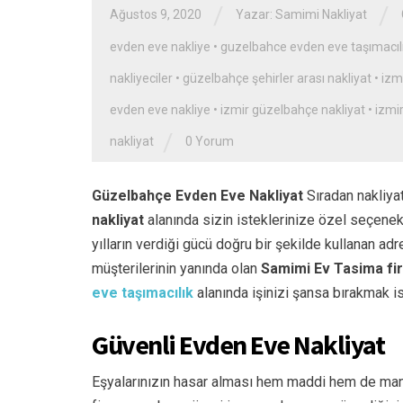
/
/
Ağustos 9, 2020
Yazar: Samimi Nakliyat
evden eve nakliye
•
guzelbahce evden eve taşımacıl
nakliyeciler
•
güzelbahçe şehirler arası nakliyat
•
izm
evden eve nakliye
•
izmir güzelbahçe nakliyat
•
izmi
/
nakliyat
0 Yorum
Güzelbahçe Evden Eve Nakliyat
Sıradan nakliyat
nakliyat
alanında sizin isteklerinize özel seçenek
yılların verdiği gücü doğru bir şekilde kullanan 
müşterilerinin yanında olan
Samimi Ev Tasima f
eve taşımacılık
alanında işinizi şansa bırakmak i
Güvenli Evden Eve Nakliyat
Eşyalarınızın hasar alması hem maddi hem de ma