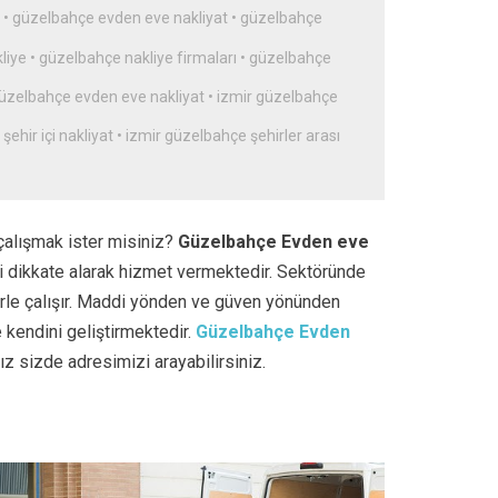
•
güzelbahçe evden eve nakliyat
•
güzelbahçe
liye
•
güzelbahçe nakliye firmaları
•
güzelbahçe
güzelbahçe evden eve nakliyat
•
izmir güzelbahçe
ehir içi nakliyat
•
izmir güzelbahçe şehirler arası
e çalışmak ister misiniz?
Güzelbahçe
Evden eve
i dikkate alarak hizmet vermektedir. Sektöründe
erle çalışır. Maddi yönden ve güven yönünden
e kendini geliştirmektedir.
Güzelbahçe
Evden
z sizde adresimizi arayabilirsiniz.