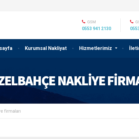
GSM
G
0553 941 2130
0553
sayfa
Kurumsal Nakliyat
Hizmetlerimiz
İlet
ZELBAHÇE NAKLIYE FIRM
e firmaları