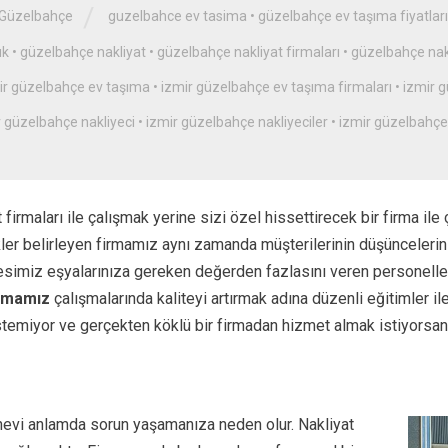
/
Güzelbahçe
guzelbahce ev tasima
•
güzelbahçe ev taşıma fiyatları
ık
•
güzelbahçe nakliyat
•
güzelbahçe nakliyat firmaları
•
güzelbahçe nak
ir güzelbahçe ev taşıma
•
izmir güzelbahçe ev taşıma firmaları
•
izmir 
r güzelbahçe nakliyeci
•
izmir güzelbahçe nakliyeciler
•
izmir güzelbahçe ş
 firmaları ile çalışmak yerine sizi özel hissettirecek bir firma il
ler belirleyen firmamız aynı zamanda müşterilerinin düşüncelerin
adresimiz eşyalarınıza gereken değerden fazlasını veren personell
irmamız
çalışmalarında kaliteyi artırmak adına düzenli eğitimler il
stemiyor ve gerçekten köklü bir firmadan hizmet almak istiyorsanı
nevi
anlamda sorun yaşamanıza neden olur. Nakliyat