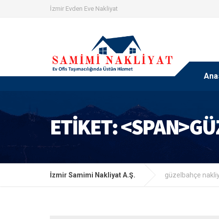
İzmir Evden Eve Nakliyat
Ana
ETIKET: <SPAN>GÜ
İzmir Samimi Nakliyat A.Ş.
güzelbahçe nakliy