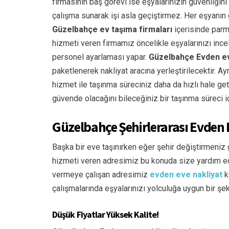
firmasının baş görevi ise eşyalarınızın güvenliğin
çalışma sunarak işi asla geçiştirmez. Her eşyanı
Güzelbahçe
ev taşıma firmaları
içerisinde parm
hizmeti veren firmamız öncelikle eşyalarınızı ince
personel ayarlaması yapar.
Güzelbahçe
Evden ev
paketlenerek nakliyat aracına yerleştirilecektir. Ay
hizmet ile taşınma süreciniz daha da hızlı hale geti
güvende olacağını bileceğiniz bir taşınma süreci iç
Güzelbahçe Şehirlerarası Evden 
Başka bir eve taşınırken eğer şehir değiştirmeni
hizmeti veren adresimiz bu konuda size yardım ede
vermeye çalışan adresimiz
evden eve nakliyat
k
çalışmalarında eşyalarınızı yolculuğa uygun bir ş
Düşük Fiyatlar Yüksek Kalite!