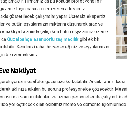
i sağlamaktır. Firmamız da bu konuda profesyonel bir
n güvenle taşınmasına önem veren adresimiz
akla gösterilecek çalışmalar yapar. Ücretsiz ekspertiz
ler ve bütün eşyalarınızın miktarını düşünerek araç ve
e nakliyat
alanında çalışırken bütün eşyalarınız özenle
rıca
Güzelbahçe
asansörlü taşımacılık
gibi ek bir
rilebilir. Kendinizi rahat hissedeceğiniz ve eşyalarınızın
in bizi aramalısınız.
Eve Nakliyat
z gerekiyorsa mesafeler gözünüzü korkutabilir. Ancak
İzmir
İlçesi
rek aklınıza takılan bu sorunu profesyonelce çözecektir. Mesafe
onusunda sorumluluk alan ve uzman personeller ile çalışan bir ad
ekilde yerleştirecek olan ekibimiz monte ve demonte işlemlerinde