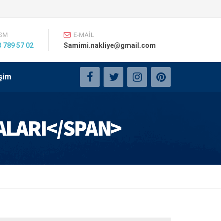
SM
E-MAİL
 789 57 02
Samimi.nakliye@gmail.com
işim
ALARI</SPAN>