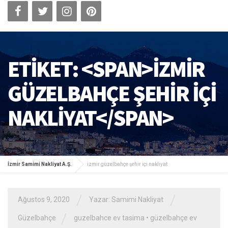
ETIKET: <SPAN>IZMIR
GÜZELBAHÇE ŞEHIR IÇI
NAKLIYAT</SPAN>
İzmir Samimi Nakliyat A.Ş.
izmir güzelbahçe şehir içi nakliyat
/
/
Ağustos 9, 2020
Yazar: Samimi Nakliyat
/
Güzelbahçe
guzelbahce ev tasima
•
güzelbahçe ev