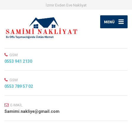
İzmir Evden Eve Nakliyat
MENÜ
GSM
0553 941 2130
GSM
0553 789 57 02
E-MAİL
Samimi.nakliye@gmail.com